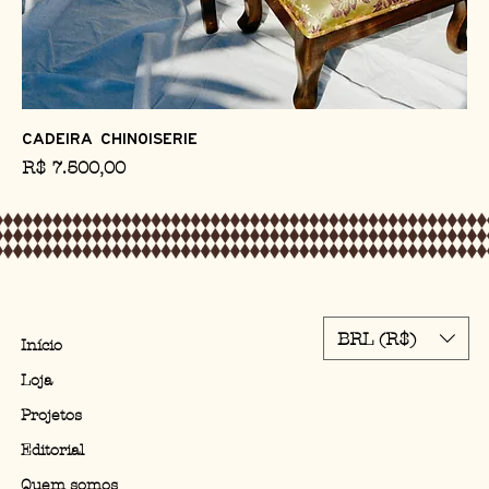
Cadeira chinoiserie
Preço
R$ 7.500,00
BRL (R$)
Início
Loja
Projetos
Editorial
Quem somos