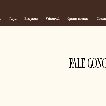
o
Loja
Projetos
Editorial
Quem somos
Conta
FALE CON
Nome
*