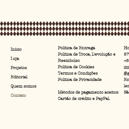
Ho
Política de Entrega
Início
57
Política de Troca, Devolução e
Loja
+5
Reembolso
co
Política de Cookies
Projetos
@g
Termos e Condições
Editorial
En
Politica de Privacidade
le
Quem somos
Sã
Métodos de pagamento aceitos:
Contato
Cartão de crédito e PayPal.