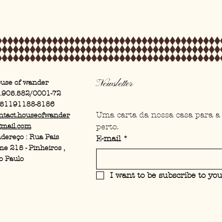
Newsletter
use of wander
.905.582/0001-72
51191188-8186
Uma carta da nossa casa para a
ntact.houseofwander
perto.
mail.com
dereço : Rua Pais
E-mail
*
me 215 - Pinheiros ,
o Paulo
I want to be subscribe to yo