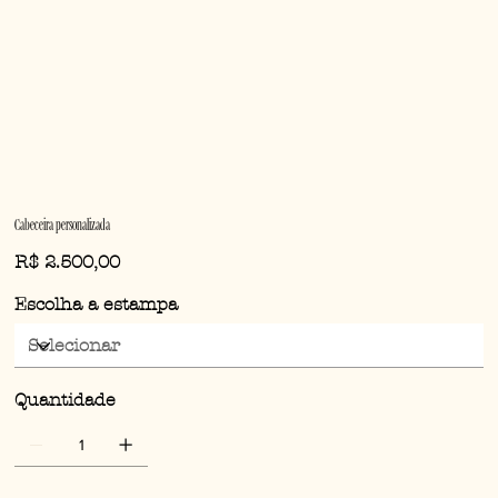
Cabeceira personalizada
Preço
R$ 2.500,00
Escolha a estampa
Quantidade